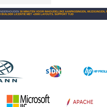
 ONDERHOUDEN
30 MINUTEN VOOR INHOUDELIJKE AANPASSINGEN, WIJZIGINGEN, F
I BUILDER LICENTIE MET +2000 LAYOUTS. SUPPORT TIJD