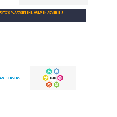
OTO'S PLAATSEN ENZ. HULP EN ADVIES BIJ