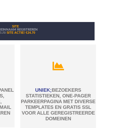
SITE
EINNAAM REGISTREREN
7.70
SITE ACTIE!
€24.70
PANEL
UNIEK;
BEZOEKERS
S,
STATISTIEKEN, ONE-PAGER
,
PARKEERPAGINA MET DIVERSE
MAIL
TEMPLATES EN GRATIS SSL
EREN
VOOR ALLE GEREGISTREERDE
DOMEINEN